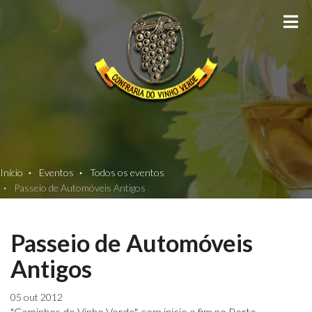
TO
Início
Eventos
Todos os eventos
Passeio de Automóveis Antigos
Passeio de Automóveis
Antigos
05 out 2012
"Caminhos do Vinho Verde", com início e fim no Porto