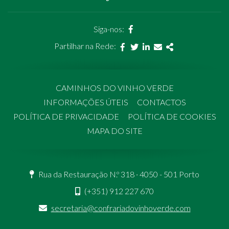
página
Siga-nos:
facebook
Partilhar na Rede:
Facebook
Twitter
Linkedin
Email
Share
CAMINHOS DO VINHO VERDE
INFORMAÇÕES ÚTEIS
CONTACTOS
POLÍTICA DE PRIVACIDADE
POLÍTICA DE COOKIES
MAPA DO SITE
Rua da Restauração N.º 318 · 4050 - 501 Porto
(+351) 912 227 670
secretaria@confrariadovinhoverde.com