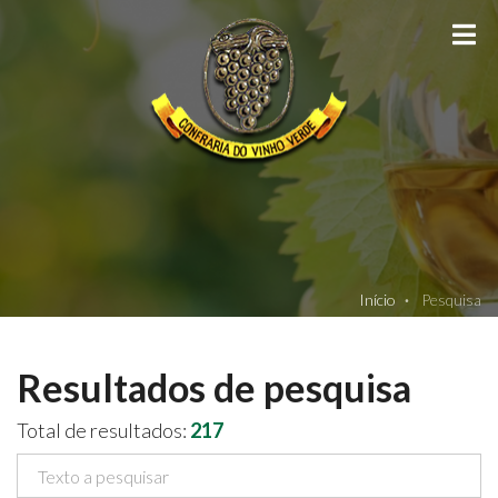
TO
Início
Pesquisa
Resultados de pesquisa
Total de resultados:
217