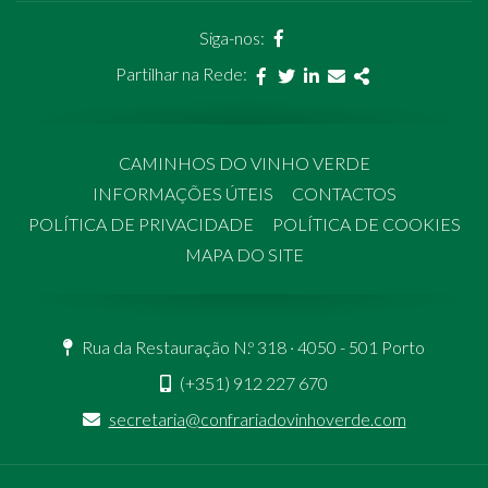
página
Siga-nos:
facebook
Partilhar na Rede:
Facebook
Twitter
Linkedin
Email
Share
CAMINHOS DO VINHO VERDE
INFORMAÇÕES ÚTEIS
CONTACTOS
POLÍTICA DE PRIVACIDADE
POLÍTICA DE COOKIES
MAPA DO SITE
Rua da Restauração N.º 318 · 4050 - 501 Porto
(+351) 912 227 670
secretaria@confrariadovinhoverde.com