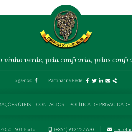
o vinho verde, pela confraria, pelos confr
página
Siga-nos:
Partilhar na Rede:
Facebook
Twitter
Linkedin
Email
Share
facebook
AÇÕES ÚTEIS
CONTACTOS
POLÍTICA DE PRIVACIDADE
 4050 - 501 Porto
(+351) 912 227 670
secreta