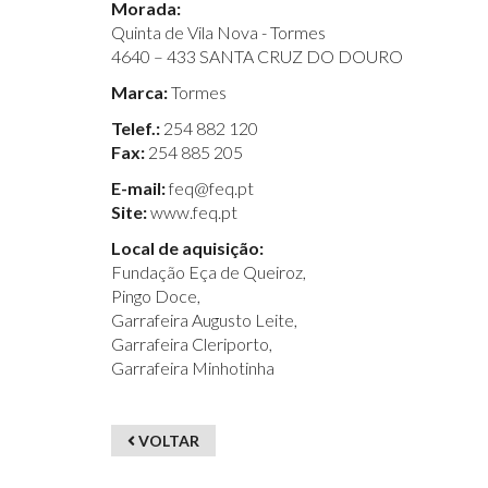
Morada:
Quinta de Vila Nova - Tormes
4640 – 433 SANTA CRUZ DO DOURO
Marca:
Tormes
Telef.:
254 882 120
Fax:
254 885 205
E-mail:
feq@feq.pt
Site:
www.feq.pt
Local de aquisição:
Fundação Eça de Queiroz,
Pingo Doce,
Garrafeira Augusto Leite,
Garrafeira Cleriporto,
Garrafeira Minhotinha
VOLTAR