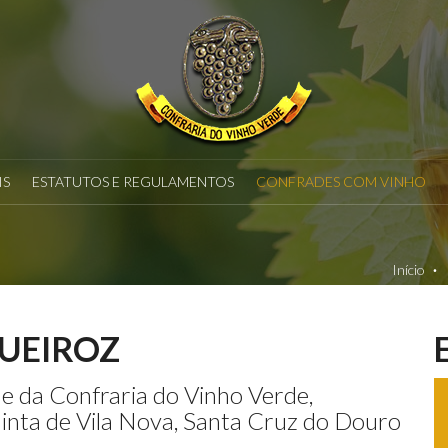
IS
ESTATUTOS E REGULAMENTOS
CONFRADES COM VINHO
Início
UEIROZ
e da Confraria do Vinho Verde,
inta de Vila Nova, Santa Cruz do Douro